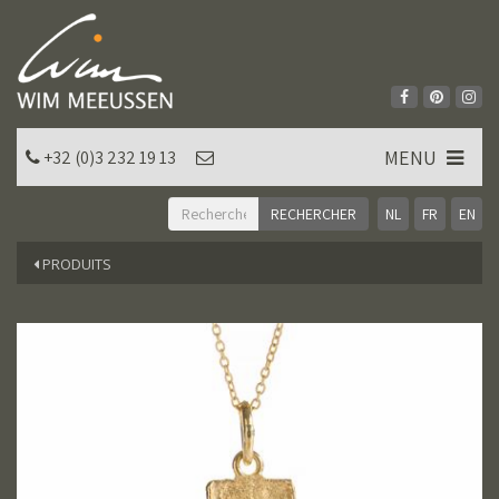
MENU
+32 (0)3 232 19 13
NL
FR
EN
PRODUITS