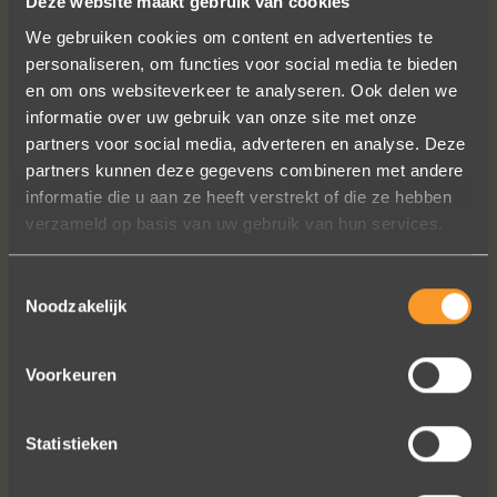
Deze website maakt gebruik van cookies
We gebruiken cookies om content en advertenties te
personaliseren, om functies voor social media te bieden
en om ons websiteverkeer te analyseren. Ook delen we
informatie over uw gebruik van onze site met onze
partners voor social media, adverteren en analyse. Deze
Sieraden online besteld: de ring is
partners kunnen deze gegevens combineren met andere
subliem! Zoals altijd! Het maakt mijn
informatie die u aan ze heeft verstrekt of die ze hebben
verzameling compleet ??
verzameld op basis van uw gebruik van hun services.
Ik dank het hele team hartelijk voor dit
prachtige juweeltje, en ook voor jullie
Toestemmingsselectie
vriendelijkheid tijdens onze
Noodzakelijk
gesprekken!
Nathalie Diaz Perez
Voorkeuren
Statistieken