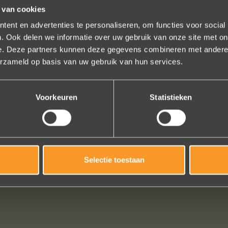
 van cookies
ent en advertenties te personaliseren, om functies voor social
. Ook delen we informatie over uw gebruik van onze site met on
e. Deze partners kunnen deze gegevens combineren met andere i
erzameld op basis van uw gebruik van hun services.
uitkomt, de ringen zijn prachtig afgewerkt, perfecte kwaliteit. We zijn
n ze waren op tijd klaar. Kan niet anders zeggen dan AANRADER op el
Voorkeuren
Statistieken
Ennio Drost
Selectie toestaan
Bekijk al onze reviews