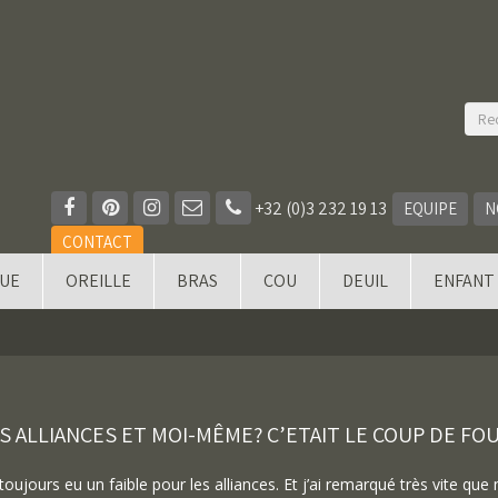
+32 (0)3 232 19 13
EQUIPE
N
CONTACT
QUE
OREILLE
BRAS
COU
DEUIL
ENFANT
S ALLIANCES ET MOI-MÊME? C’ETAIT LE COUP DE FO
i toujours eu un faible pour les alliances. Et j’ai remarqué très vite qu