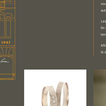
vou
aut
Les
fin
ter
Afi
la 