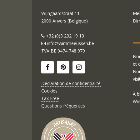
Wijngaardstraat 11
Mer
2000 Anvers (Belgique)
Dim
+32 (0)3 232 19 13
info@wimmeeussen.be
TVA BE
0474 748 979
Nou
et 
Nou
visi
Déclaration de confidentialité
Cookies
À b
Tax Free
Wim
Questions fréquentes