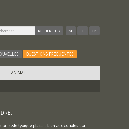
NL
FR
EN
OUVELLES
QUESTIONS FRÉQUENTES
ANIMAL
UDRE.
e mon style typique plaisait bien aux couples qui