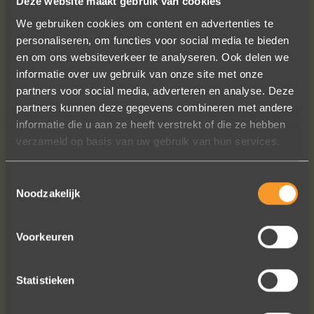
Deze website maakt gebruik van cookies
We gebruiken cookies om content en advertenties te
personaliseren, om functies voor social media te bieden
en om ons websiteverkeer te analyseren. Ook delen we
informatie over uw gebruik van onze site met onze
partners voor social media, adverteren en analyse. Deze
Wat een vakmanschap! De sierraden
partners kunnen deze gegevens combineren met andere
zijn gewoon prachtig en subtiel
informatie die u aan ze heeft verstrekt of die ze hebben
tegelijk. Héél veel waar voor je geld. In
verzameld op basis van uw gebruik van hun services.
het echt zijn ze eigenlijk mooier dan
op de foto's.
Toestemmingsselectie
We bestelden online, maar er wordt
Noodzakelijk
contact met je onderhouden alsof je
in de winkel staat.
Het is eigenlijk een feestje om bij Wim
Voorkeuren
Meeusen sierraden aan te schaffen!
Erik Koopmans
Statistieken