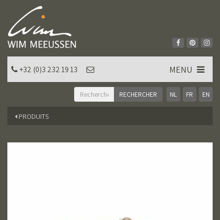
MENU
+32 (0)3 232 19 13
NL
FR
EN
PRODUITS