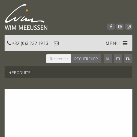
MENU
+32 (0)3 232 19 13
NL
FR
EN
PRODUITS