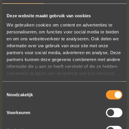
Deze website maakt gebruik van cookies
SUIVEZ-NOUS SUR LES MÉDIAS SOCIAUX
We gebruiken cookies om content en advertenties te
personaliseren, om functies voor social media te bieden
en om ons websiteverkeer te analyseren. Ook delen we
informatie over uw gebruik van onze site met onze
partners voor social media, adverteren en analyse. Deze
partners kunnen deze gegevens combineren met andere
informatie die u aan ze heeft verstrekt of die ze hebben
Een droom die uitkomt, de ringen zijn
verzameld op basis van uw gebruik van hun services.
prachtig afgewerkt, perfecte kwaliteit.
We zijn liefdevol geholpen en ze
Toestemmingsselectie
waren op tijd klaar. Kan niet anders
Noodzakelijk
zeggen dan AANRADER op elk vlak!
Ennio Drost
Voorkeuren