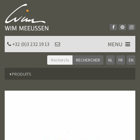
MENU
+32 (0)3 232 19 13
NL
FR
EN
PRODUITS