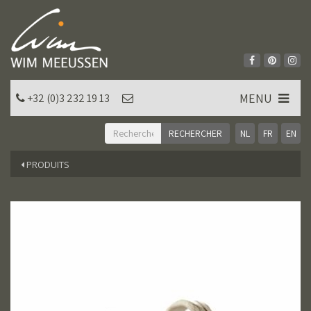
MENU
+32 (0)3 232 19 13
NL
FR
EN
PRODUITS