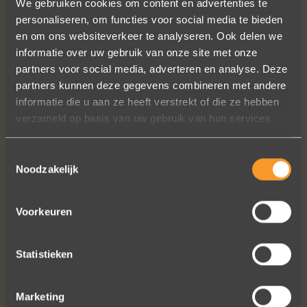
We gebruiken cookies om content en advertenties te
personaliseren, om functies voor social media te bieden
en om ons websiteverkeer te analyseren. Ook delen we
informatie over uw gebruik van onze site met onze
Sieraden online besteld: de ring is
partners voor social media, adverteren en analyse. Deze
subliem! Zoals altijd! Het maakt mijn
partners kunnen deze gegevens combineren met andere
verzameling compleet ??
informatie die u aan ze heeft verstrekt of die ze hebben
Ik dank het hele team hartelijk voor dit
verzameld op basis van uw gebruik van hun services.
prachtige juweeltje, en ook voor jullie
vriendelijkheid tijdens onze
gesprekken!
Toestemmingsselectie
Noodzakelijk
Nathalie Diaz Perez
Voorkeuren
Statistieken
Bekijk al onze reviews
Marketing