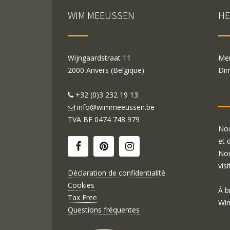
WIM MEEUSSEN
HE
Wijngaardstraat 11
Mer
2000 Anvers (Belgique)
Dim
+32 (0)3 232 19 13
info@wimmeeussen.be
TVA BE
0474 748 979
Nou
et 
Nou
visi
Déclaration de confidentialité
Cookies
À b
Tax Free
Wim
Questions fréquentes