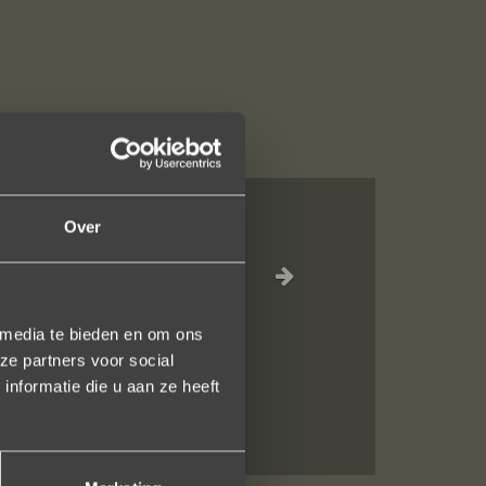
Over
el waar voor je
inkel staat.
 media te bieden en om ons
en!
ze partners voor social
nformatie die u aan ze heeft