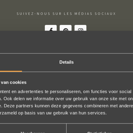
SUIVEZ-NOUS SUR LES MÉDIAS SOCIAUX
Details
schap! De sierraden zijn gewoon prachtig en subtiel tegelijk. Héél ve
geld. In het echt zijn ze eigenlijk mooier dan op de foto's.
 van cookies
n online, maar er wordt contact met je onderhouden alsof je in de w
ent en advertenties te personaliseren, om functies voor social
t is eigenlijk een feestje om bij Wim Meeusen sierraden aan te schaff
. Ook delen we informatie over uw gebruik van onze site met on
Erik Koopmans
e. Deze partners kunnen deze gegevens combineren met andere i
erzameld op basis van uw gebruik van hun services.
Bekijk al onze reviews