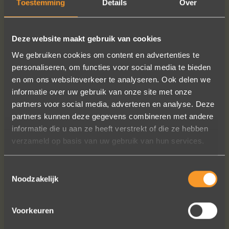
Toestemming
Details
Over
Deze website maakt gebruik van cookies
We gebruiken cookies om content en advertenties te
personaliseren, om functies voor social media te bieden
FOLLOW US ON SOCIAL MEDIA
en om ons websiteverkeer te analyseren. Ook delen we
informatie over uw gebruik van onze site met onze
partners voor social media, adverteren en analyse. Deze
partners kunnen deze gegevens combineren met andere
informatie die u aan ze heeft verstrekt of die ze hebben
verzameld op basis van uw gebruik van hun services.
Een droom die uitkomt, de ringen zijn
Toestemmingsselectie
prachtig afgewerkt, perfecte kwaliteit.
Noodzakelijk
We zijn liefdevol geholpen en ze
waren op tijd klaar. Kan niet anders
zeggen dan AANRADER op elk vlak!
Voorkeuren
Ennio Drost