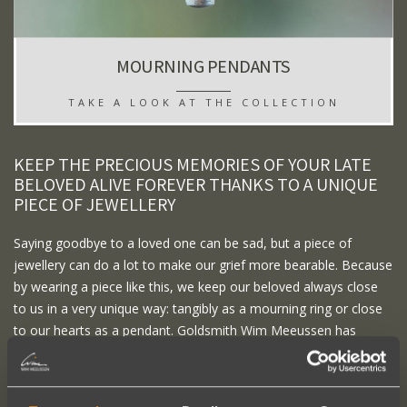
MOURNING PENDANTS
TAKE A LOOK AT THE COLLECTION
KEEP THE PRECIOUS MEMORIES OF YOUR LATE
BELOVED ALIVE FOREVER THANKS TO A UNIQUE
PIECE OF JEWELLERY
Saying goodbye to a loved one can be sad, but a piece of
jewellery can do a lot to make our grief more bearable. Because
by wearing a piece like this, we keep our beloved always close
to us in a very unique way: tangibly as a mourning ring or close
to our hearts as a pendant. Goldsmith Wim Meeussen has
created some very original pieces of mourning jewellery that
incorporate the ashes of your loved one.