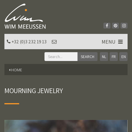
MENU
+32 (0)3 232 19 13
NL
FR
EN
HOME
MOURNING JEWELRY