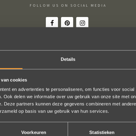
FOLLOW US ON SOCIAL MEDIA
Details
ie uitkomt, de ringen zijn prachtig afgewerkt, perfecte kwaliteit. We zi
 en ze waren op tijd klaar. Kan niet anders zeggen dan AANRADER op 
 van cookies
Ennio Drost
ent en advertenties te personaliseren, om functies voor social
. Ook delen we informatie over uw gebruik van onze site met on
e. Deze partners kunnen deze gegevens combineren met andere i
Bekijk al onze reviews
erzameld op basis van uw gebruik van hun services.
Voorkeuren
Statistieken