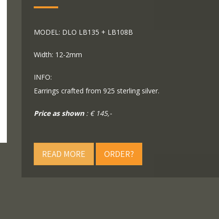
MODEL: DLO LB135 + LB108B
Width: 12-2mm
INFO:
Earrings crafted from 925 sterling silver.
Price as shown
: € 145,-
READ MORE
ORDER?