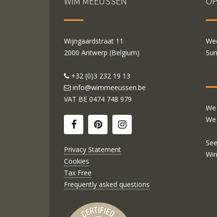
WIM MEEUSSEN
OP
Wijngaardstraat 11
Wed
2000 Antwerp (Belgium)
Sun
+32 (0)3 232 19 13
info@wimmeeussen.be
VAT BE
0474 748 979
We 
We 
See
Privacy Statement
Wi
Cookies
Tax Free
Frequently asked questions