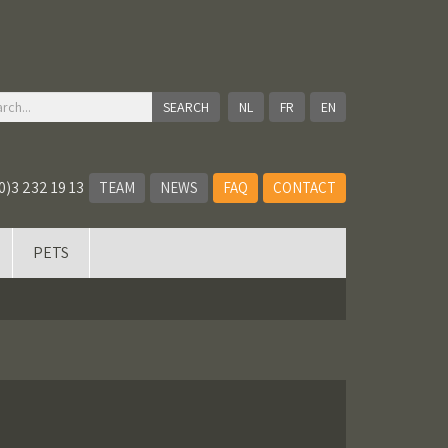
NL
FR
EN
0)3 232 19 13
TEAM
NEWS
FAQ
CONTACT
PETS