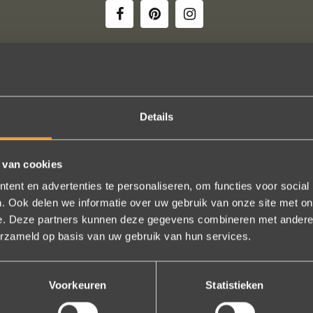
 besteld: de ring is subliem! Zoals altijd! Het maakt mijn verzameling 
Details
team hartelijk voor dit prachtige juweeltje, en ook voor jullie vriendeli
onze gesprekken!
 van cookies
Nathalie Diaz Perez
ent en advertenties te personaliseren, om functies voor social
. Ook delen we informatie over uw gebruik van onze site met on
Bekijk al onze reviews
e. Deze partners kunnen deze gegevens combineren met andere i
erzameld op basis van uw gebruik van hun services.
Voorkeuren
Statistieken