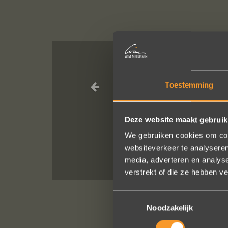
Sieraden online
Toestemming
Ik dank het hele 
Deze website maakt gebruik
We gebruiken cookies om cont
websiteverkeer te analyseren
media, adverteren en analys
verstrekt of die ze hebben v
Toestemmingsselectie
Noodzakelijk