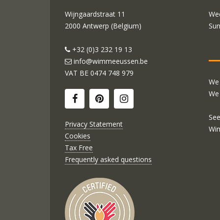
Wijngaardstraat 11
Wed
2000 Antwerp (Belgium)
Sun
+32 (0)3 232 19 13
info@wimmeeussen.be
VAT BE
0474 748 979
We 
We 
See
Privacy Statement
Wi
Cookies
Tax Free
Frequently asked questions