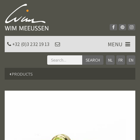
MENU
+32 (0)3 232 19 13
NL
FR
EN
PRODUCTS