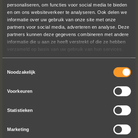
personaliseren, om functies voor social media te bieden
en om ons websiteverkeer te analyseren. Ook delen we
informatie over uw gebruik van onze site met onze
In de ban van uw creaties zijn we
partners voor social media, adverteren en analyse. Deze
bezig met onze derde bestelling (uit
partners kunnen deze gegevens combineren met andere
Frankrijk). De ontvangst is altijd zo
informatie die u aan ze heeft verstrekt of die ze hebben
vriendelijk, het team reageert snel en
verzameld op basis van uw gebruik van hun services.
uitstekend advies. We hebben zojuist
een ring laten verstellen en er een
Toestemmingsselectie
paar steentjes aan toegevoegd, het
Noodzakelijk
resultaat is werkelijk schitterend. U
heeft ons volledige vertrouwen.
Voorkeuren
Eric Marfort
Statistieken
Bekijk al onze reviews
Marketing