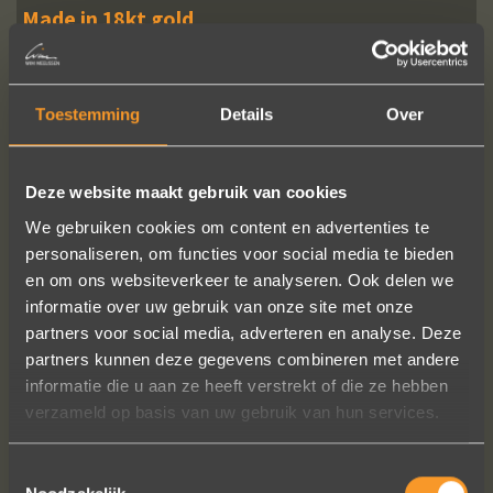
Made in 18kt gold
Price ladies ring, excl. diamond(s)
: € 885,-
Price ladies'ring, incl. diamond(s)
: € 920,-
Toestemming
Details
Over
Price men's ring
: € 1020,-
Price per pair, incl. diamond(s)
: € 1940,-
Deze website maakt gebruik van cookies
We gebruiken cookies om content en advertenties te
READ MORE
ORDER?
personaliseren, om functies voor social media te bieden
en om ons websiteverkeer te analyseren. Ook delen we
informatie over uw gebruik van onze site met onze
partners voor social media, adverteren en analyse. Deze
partners kunnen deze gegevens combineren met andere
FOLLOW US ON SOCIAL MEDIA
informatie die u aan ze heeft verstrekt of die ze hebben
verzameld op basis van uw gebruik van hun services.
Toestemmingsselectie