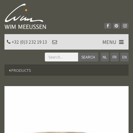
MENU
+32 (0)3 232 19 13
NL
FR
EN
PRODUCTS