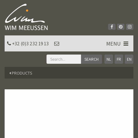
MENU
+32 (0)3 232 19 13
NL
FR
EN
PRODUCTS