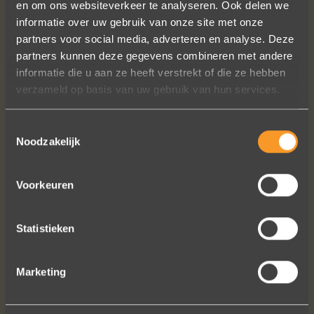
en om ons websiteverkeer te analyseren. Ook delen we
Sieraden online besteld: de ring is
informatie over uw gebruik van onze site met onze
subliem! Zoals altijd! Het maakt mijn
partners voor social media, adverteren en analyse. Deze
verzameling compleet ??
partners kunnen deze gegevens combineren met andere
Ik dank het hele team hartelijk voor dit
informatie die u aan ze heeft verstrekt of die ze hebben
prachtige juweeltje, en ook voor jullie
verzameld op basis van uw gebruik van hun services.
vriendelijkheid tijdens onze
gesprekken!
Toestemmingsselectie
Nathalie Diaz Perez
Noodzakelijk
Voorkeuren
Statistieken
Bekijk al onze reviews
Marketing