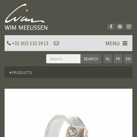
MENU
+32 (0)3 232 19 13
NL
FR
EN
PRODUCTS