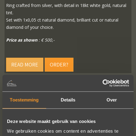
Ring crafted from silver, with detail in 18kt white gold, natural
tint.
Set with 1x0,05 ct natural diamond, brilliant cut or natural
diamond of your choice.
Price as shown
: € 500,-
READ MORE
ORDER?
Toestemming
Details
Over
FOLLOW US ON SOCIAL MEDIA
Deze website maakt gebruik van cookies
We gebruiken cookies om content en advertenties te