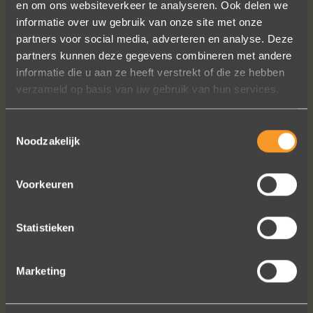
en om ons websiteverkeer te analyseren. Ook delen we
A+ voor ontwerp, klantenservice.
informatie over uw gebruik van onze site met onze
Bedankt voor al je inspanningen en
partners voor social media, adverteren en analyse. Deze
geduld toen we deze ringen
partners kunnen deze gegevens combineren met andere
ontdekten. Ze zijn gewoonweg perfect
informatie die u aan ze heeft verstrekt of die ze hebben
voor ons. We hebben ongeveer een
verzameld op basis van uw gebruik van hun services.
jaar lang online naar ringen gekeken,
we zijn naar veel winkels geweest en
Toestemmingsselectie
niets voelde helemaal goed. Jouw
Noodzakelijk
ontwerpen zijn uniek, goed gemaakt
en haalbaar.
Voorkeuren
Jak Wonderly
Statistieken
Bekijk al onze reviews
Marketing