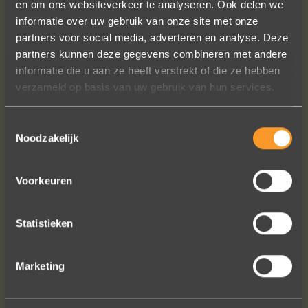
en om ons websiteverkeer te analyseren. Ook delen we
Een droom die uitkomt, de ringen zijn
informatie over uw gebruik van onze site met onze
prachtig afgewerkt, perfecte kwaliteit.
partners voor social media, adverteren en analyse. Deze
We zijn liefdevol geholpen en ze
partners kunnen deze gegevens combineren met andere
waren op tijd klaar. Kan niet anders
informatie die u aan ze heeft verstrekt of die ze hebben
zeggen dan AANRADER op elk vlak!
verzameld op basis van uw gebruik van hun services.
Ennio Drost
Toestemmingsselectie
Noodzakelijk
Voorkeuren
Statistieken
Bekijk al onze reviews
Marketing