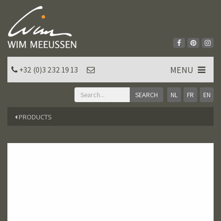
MENU
+32 (0)3 232 19 13
NL
FR
EN
PRODUCTS