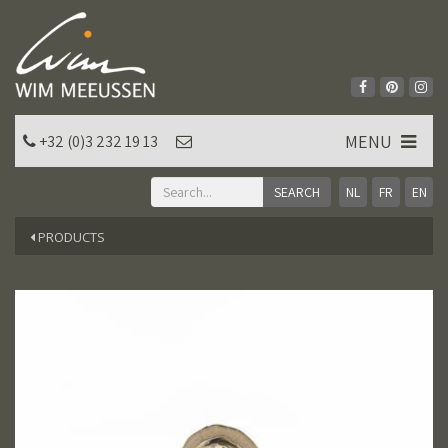
MENU
+32 (0)3 232 19 13
NL
FR
EN
PRODUCTS