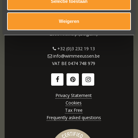
WIM MEEUSSEN
Selectie toestaan
Weigeren
Wijngaardstraat 11
2000 Antwerp (Belgium)
+32 (0)3 232 19 13
info@wimmeeussen.be
VAT BE
0474 748 979
Privacy Statement
Cookies
Tax Free
Frequently asked questions