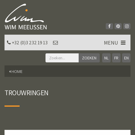
MENU
+32 (0)3 232 19 13
NL
FR
EN
HOME
TROUWRINGEN