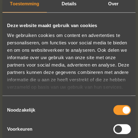
Toestemming
Details
Over
Een zwak voor trouwringen heb ik altijd gehad. Ik merkte al snel
dat mijn typische stijl in de smaak valt bij koppels die in het
huwelijksbootje stappen. Mijn
handgemaakte trouwringen
Deze website maakt gebruik van cookies
in goud en zilver
zijn een symbool van eeuwige liefde en
verbintenis - eenvoudig en toch net even anders. Hoewel
We gebruiken cookies om content en advertenties te
tijdloos, herkent u ze uit duizenden.
personaliseren, om functies voor social media te bieden
en om ons websiteverkeer te analyseren. Ook delen we
Verschillende tinten 18kt en 14kt goud laten de typische
informatie over uw gebruik van onze site met onze
vormentaal van mijn ontwerpen mooi tot hun recht komen. Ik
partners voor social media, adverteren en analyse. Deze
gebruik enkel het fijnste en nieuwste goud voor mijn
partners kunnen deze gegevens combineren met andere
trouwringen. Enkel zo kan ik kwaliteit garanderen.
informatie die u aan ze heeft verstrekt of die ze hebben
verzameld op basis van uw gebruik van hun services.
Om voor u een paar
unieke trouwringen op maat
te
vervaardigen, heb ik graag 6 tot 8 weken levertermijn
Toestemmingsselectie
(naargelang het seizoen).
Noodzakelijk
Wilt u trouwringen kopen? Bezoek onze juwelierszaak in
Antwerpen om de volledige collectie te ontdekken. En neem ook
Voorkeuren
even een kijkje naar de
verlovingsringen
voor het aanzoek.