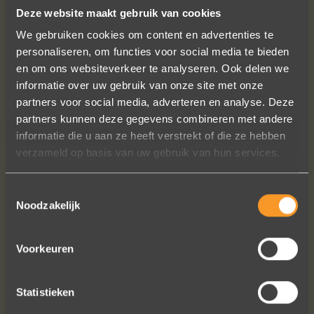
Deze website maakt gebruik van cookies
We gebruiken cookies om content en advertenties te
personaliseren, om functies voor social media te bieden
en om ons websiteverkeer te analyseren. Ook delen we
informatie over uw gebruik van onze site met onze
partners voor social media, adverteren en analyse. Deze
partners kunnen deze gegevens combineren met andere
Een droom die uitkomt, de ringen zijn
informatie die u aan ze heeft verstrekt of die ze hebben
prachtig afgewerkt, perfecte kwaliteit.
verzameld op basis van uw gebruik van hun services.
We zijn liefdevol geholpen en ze
waren op tijd klaar. Kan niet anders
zeggen dan AANRADER op elk vlak!
Toestemmingsselectie
Noodzakelijk
Ennio Drost
Voorkeuren
Statistieken