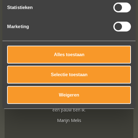
Statistieken
Marketing
SUIVEZ-NOUS SUR LES MÉDIAS SOCIAUX
Alles toestaan
Selectie toestaan
Wat een prachtige sieraden! Na mn
Weigeren
trouwring heb ik nu aan mn andere
hand ook een juweeltje. Zo trots als
een pauw ben ik.
Marijn Melis