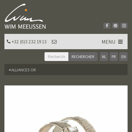
MENU
+32 (0)3 232 19 13
NL
FR
EN
ALLIANCES OR