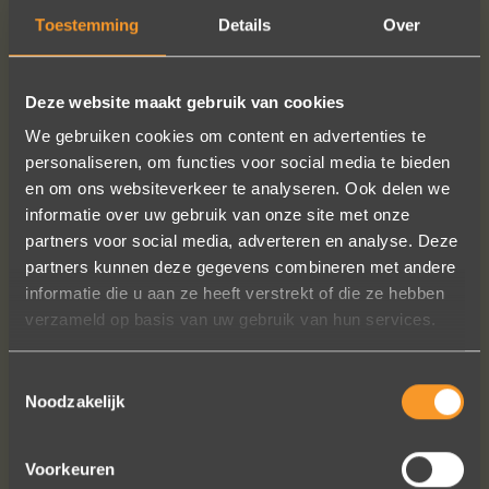
PLUS D'INFO
COMMANDER?
Toestemming
Details
Over
Deze website maakt gebruik van cookies
We gebruiken cookies om content en advertenties te
SUIVEZ-NOUS SUR LES MÉDIAS SOCIAUX
personaliseren, om functies voor social media te bieden
en om ons websiteverkeer te analyseren. Ook delen we
informatie over uw gebruik van onze site met onze
partners voor social media, adverteren en analyse. Deze
partners kunnen deze gegevens combineren met andere
informatie die u aan ze heeft verstrekt of die ze hebben
verzameld op basis van uw gebruik van hun services.
Heel blij met onze trouwringen! Ruime
Toestemmingsselectie
keuze en correcte prijzen! We werden
Noodzakelijk
steeds heel vriendelijk geholpen.
Naomi Ilsbroux
Voorkeuren