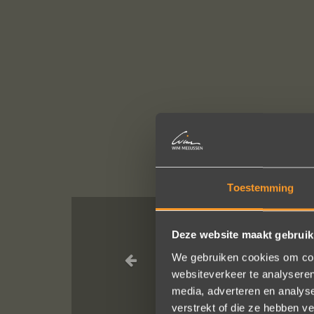
Toestemming
Deze website maakt gebruik
Wat een vakman
We gebruiken cookies om cont
websiteverkeer te analyseren
We bestelde
media, adverteren en analys
He
verstrekt of die ze hebben v