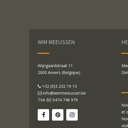
WIM MEEUSSEN
HE
Wijngaardstraat 11
Mer
2000 Anvers (Belgique)
Dim
+32 (0)3 232 19 13
info@wimmeeussen.be
TVA BE
0474 748 979
Nou
et 
Nou
visi