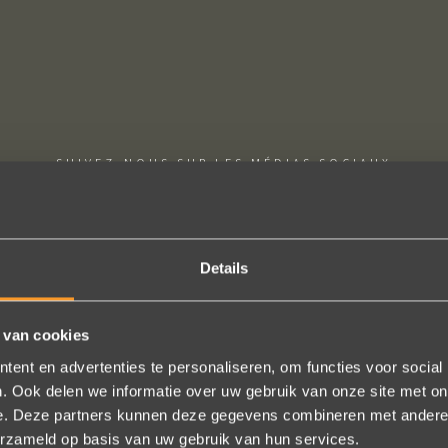
SUIVEZ-NOUS SUR LES MÉDIAS SOCIAUX
Details
 van cookies
schap! De sierraden zijn gewoon prachtig en subtiel tegelijk. Héél ve
ent en advertenties te personaliseren, om functies voor social
geld. In het echt zijn ze eigenlijk mooier dan op de foto's.
. Ook delen we informatie over uw gebruik van onze site met on
n online, maar er wordt contact met je onderhouden alsof je in de w
e. Deze partners kunnen deze gegevens combineren met andere i
t is eigenlijk een feestje om bij Wim Meeusen sierraden aan te schaff
erzameld op basis van uw gebruik van hun services.