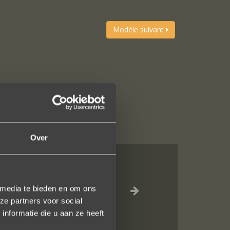
Modèle suivant
Over
el waar voor je
 media te bieden en om ons
ze partners voor social
inkel staat.
nformatie die u aan ze heeft
en!