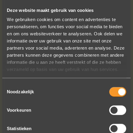
SUIVEZ-NOUS SUR LES MÉDIAS SOCIAUX
Deze website maakt gebruik van cookies
We gebruiken cookies om content en advertenties te
personaliseren, om functies voor social media te bieden
en om ons websiteverkeer te analyseren. Ook delen we
informatie over uw gebruik van onze site met onze
partners voor social media, adverteren en analyse. Deze
partners kunnen deze gegevens combineren met andere
Een droom die uitkomt, de ringen zijn
informatie die u aan ze heeft verstrekt of die ze hebben
prachtig afgewerkt, perfecte kwaliteit.
verzameld op basis van uw gebruik van hun services.
We zijn liefdevol geholpen en ze
waren op tijd klaar. Kan niet anders
Toestemmingsselectie
zeggen dan AANRADER op elk vlak!
Noodzakelijk
Ennio Drost
Voorkeuren
Statistieken