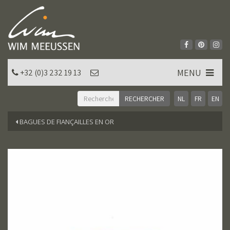
MENU
+32 (0)3 232 19 13
NL
FR
EN
BAGUES DE FIANÇAILLES EN OR