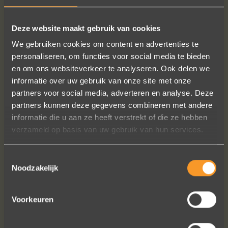
Deze website maakt gebruik van cookies
SUIVEZ-NOUS SUR LES MÉDIAS SOCIAUX
We gebruiken cookies om content en advertenties te
personaliseren, om functies voor social media te bieden
en om ons websiteverkeer te analyseren. Ook delen we
informatie over uw gebruik van onze site met onze
partners voor social media, adverteren en analyse. Deze
partners kunnen deze gegevens combineren met andere
informatie die u aan ze heeft verstrekt of die ze hebben
Wat een vakmanschap! De sierraden
verzameld op basis van uw gebruik van hun services.
zijn gewoon prachtig en subtiel
tegelijk. Héél veel waar voor je geld. In
Toestemmingsselectie
het echt zijn ze eigenlijk mooier dan
Noodzakelijk
op de foto's.
We bestelden online, maar er wordt
Voorkeuren
contact met je onderhouden alsof je
in de winkel staat.
Het is eigenlijk een feestje om bij Wim