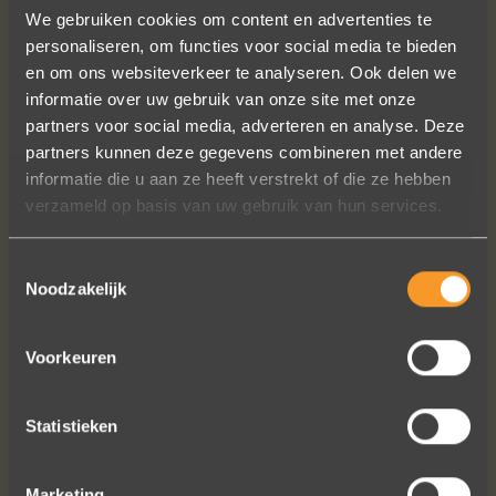
We gebruiken cookies om content en advertenties te
personaliseren, om functies voor social media te bieden
en om ons websiteverkeer te analyseren. Ook delen we
informatie over uw gebruik van onze site met onze
Wat een vakmanschap! De sierraden
partners voor social media, adverteren en analyse. Deze
zijn gewoon prachtig en subtiel
partners kunnen deze gegevens combineren met andere
tegelijk. Héél veel waar voor je geld. In
informatie die u aan ze heeft verstrekt of die ze hebben
het echt zijn ze eigenlijk mooier dan
verzameld op basis van uw gebruik van hun services.
op de foto's.
We bestelden online, maar er wordt
Toestemmingsselectie
contact met je onderhouden alsof je
Noodzakelijk
in de winkel staat.
Het is eigenlijk een feestje om bij Wim
Voorkeuren
Meeusen sierraden aan te schaffen!
Erik Koopmans
Statistieken
Bekijk al onze reviews
Marketing