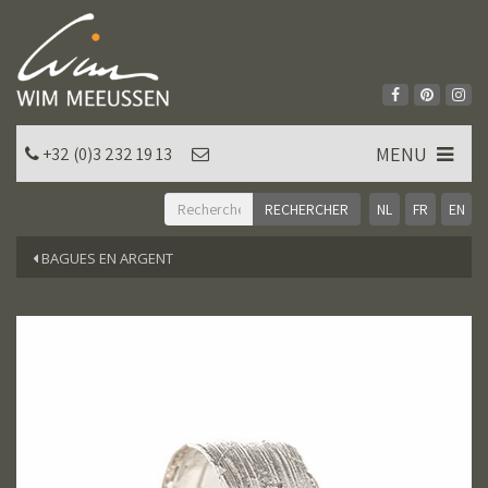
MENU
+32 (0)3 232 19 13
NL
FR
EN
BAGUES EN ARGENT