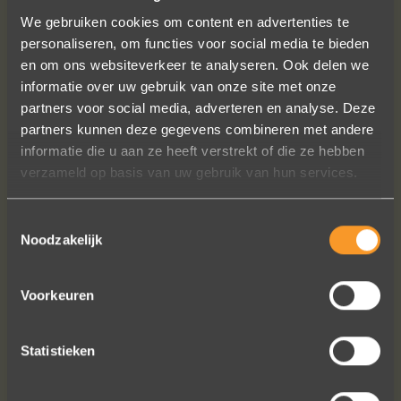
We gebruiken cookies om content en advertenties te
personaliseren, om functies voor social media te bieden
en om ons websiteverkeer te analyseren. Ook delen we
informatie over uw gebruik van onze site met onze
partners voor social media, adverteren en analyse. Deze
Wat een vakmanschap! De sierraden
partners kunnen deze gegevens combineren met andere
zijn gewoon prachtig en subtiel
informatie die u aan ze heeft verstrekt of die ze hebben
tegelijk. Héél veel waar voor je geld. In
verzameld op basis van uw gebruik van hun services.
het echt zijn ze eigenlijk mooier dan
op de foto's.
We bestelden online, maar er wordt
Toestemmingsselectie
Noodzakelijk
contact met je onderhouden alsof je
in de winkel staat.
Het is eigenlijk een feestje om bij Wim
Voorkeuren
Meeusen sierraden aan te schaffen!
Erik Koopmans
Statistieken