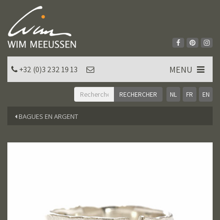
MENU
+32 (0)3 232 19 13
NL
FR
EN
BAGUES EN ARGENT