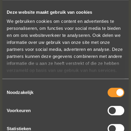
Deze website maakt gebruik van cookies
SUIVEZ-NOUS SUR LES MÉDIAS SOCIAUX
We gebruiken cookies om content en advertenties te
personaliseren, om functies voor social media te bieden
en om ons websiteverkeer te analyseren. Ook delen we
informatie over uw gebruik van onze site met onze
partners voor social media, adverteren en analyse. Deze
partners kunnen deze gegevens combineren met andere
informatie die u aan ze heeft verstrekt of die ze hebben
Wat een prachtige sieraden! Na mn
verzameld op basis van uw gebruik van hun services.
trouwring heb ik nu aan mn andere
hand ook een juweeltje. Zo trots als
een pauw ben ik.
Toestemmingsselectie
Noodzakelijk
Marijn Melis
Voorkeuren
Statistieken