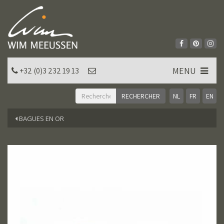
MENU
+32 (0)3 232 19 13
NL
FR
EN
BAGUES EN OR