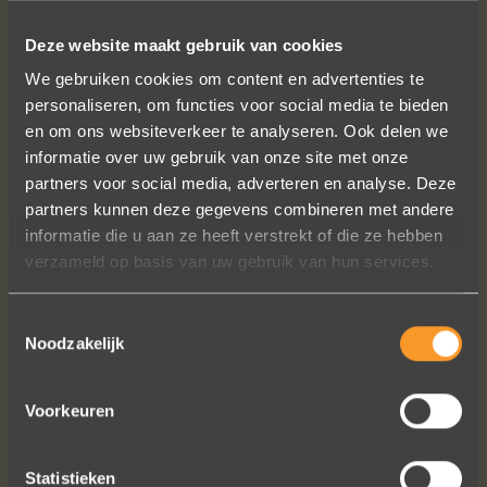
Deze website maakt gebruik van cookies
SUIVEZ-NOUS SUR LES MÉDIAS SOCIAUX
We gebruiken cookies om content en advertenties te
personaliseren, om functies voor social media te bieden
en om ons websiteverkeer te analyseren. Ook delen we
informatie over uw gebruik van onze site met onze
partners voor social media, adverteren en analyse. Deze
partners kunnen deze gegevens combineren met andere
informatie die u aan ze heeft verstrekt of die ze hebben
Wat een prachtige ervaring ! Heel
verzameld op basis van uw gebruik van hun services.
professioneel team, persoonlijk en
warm onthaal, verzorgde service,
punctueel in het uitvoeren van de
Toestemmingsselectie
Noodzakelijk
bestelling, permanent contact per
email tot het versturen van van de
ringen (we wonen in het buitenland).
Voorkeuren
Alles tip top en dat mag hoog en
duidelijk gezegd worden.
Statistieken
Brigitte Antoine Guiet