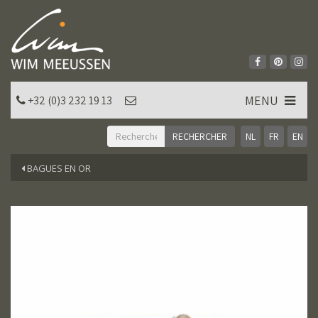
MENU
+32 (0)3 232 19 13
NL
FR
EN
BAGUES EN OR