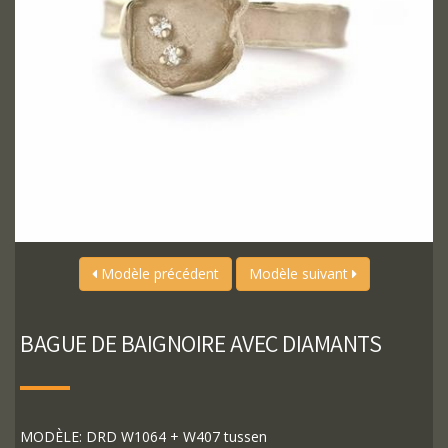
Modèle précédent
Modèle suivant
BAGUE DE BAIGNOIRE AVEC DIAMANTS
MODÈLE: DRD W1064 + W407 tussen