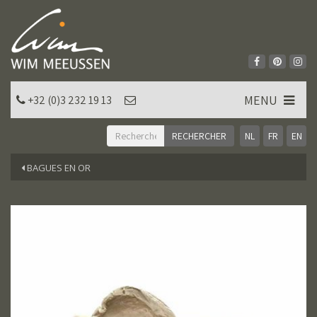
MENU
+32 (0)3 232 19 13
NL
FR
EN
BAGUES EN OR