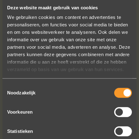
SUIVEZ-NOUS SUR LES MÉDIAS SOCIAUX
Deze website maakt gebruik van cookies
We gebruiken cookies om content en advertenties te
personaliseren, om functies voor social media te bieden
en om ons websiteverkeer te analyseren. Ook delen we
informatie over uw gebruik van onze site met onze
partners voor social media, adverteren en analyse. Deze
partners kunnen deze gegevens combineren met andere
In de ban van uw creaties zijn we
informatie die u aan ze heeft verstrekt of die ze hebben
bezig met onze derde bestelling (uit
verzameld op basis van uw gebruik van hun services.
Frankrijk). De ontvangst is altijd zo
vriendelijk, het team reageert snel en
Toestemmingsselectie
uitstekend advies. We hebben zojuist
Noodzakelijk
een ring laten verstellen en er een
paar steentjes aan toegevoegd, het
resultaat is werkelijk schitterend. U
Voorkeuren
heeft ons volledige vertrouwen.
Eric Marfort
Statistieken