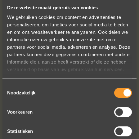
SUIVEZ-NOUS SUR LES MÉDIAS SOCIAUX
Deze website maakt gebruik van cookies
We gebruiken cookies om content en advertenties te
personaliseren, om functies voor social media te bieden
en om ons websiteverkeer te analyseren. Ook delen we
informatie over uw gebruik van onze site met onze
partners voor social media, adverteren en analyse. Deze
partners kunnen deze gegevens combineren met andere
Wat een vakmanschap! De sierraden
informatie die u aan ze heeft verstrekt of die ze hebben
zijn gewoon prachtig en subtiel
verzameld op basis van uw gebruik van hun services.
tegelijk. Héél veel waar voor je geld. In
het echt zijn ze eigenlijk mooier dan
Toestemmingsselectie
op de foto's.
Noodzakelijk
We bestelden online, maar er wordt
contact met je onderhouden alsof je
in de winkel staat.
Voorkeuren
Het is eigenlijk een feestje om bij Wim
Meeusen sierraden aan te schaffen!
Statistieken
Erik Koopmans