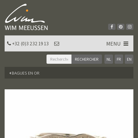
MENU
+32 (0)3 232 19 13
NL
FR
EN
BAGUES EN OR