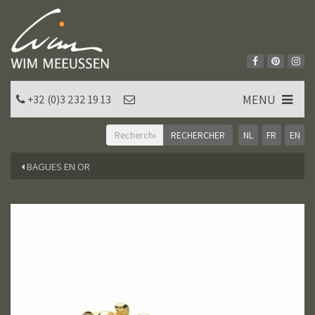
MENU
+32 (0)3 232 19 13
NL
FR
EN
BAGUES EN OR