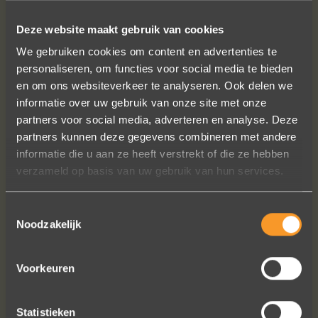
Deze website maakt gebruik van cookies
SUIVEZ-NOUS SUR LES MÉDIAS SOCIAUX
We gebruiken cookies om content en advertenties te
personaliseren, om functies voor social media te bieden
en om ons websiteverkeer te analyseren. Ook delen we
informatie over uw gebruik van onze site met onze
partners voor social media, adverteren en analyse. Deze
partners kunnen deze gegevens combineren met andere
informatie die u aan ze heeft verstrekt of die ze hebben
Wat een prachtige sieraden! Na mn
verzameld op basis van uw gebruik van hun services.
trouwring heb ik nu aan mn andere
hand ook een juweeltje. Zo trots als
een pauw ben ik.
Toestemmingsselectie
Noodzakelijk
Marijn Melis
Voorkeuren
Statistieken