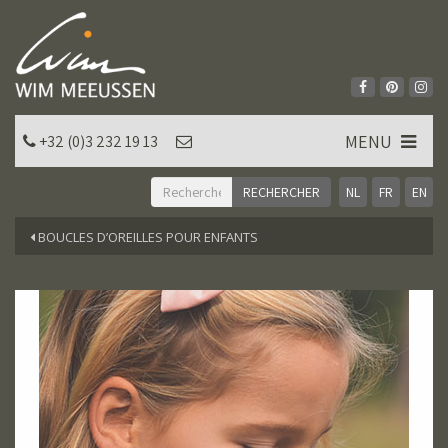
MENU
+32 (0)3 232 19 13
NL
FR
EN
BOUCLES D’OREILLES POUR ENFANTS