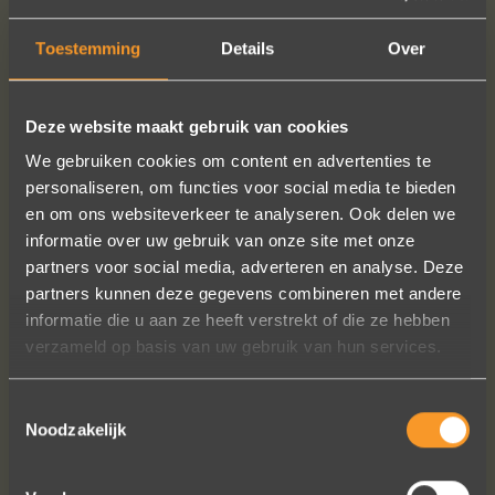
€35,-
Toestemming
Details
Over
PLUS D'INFO
COMMANDER?
Deze website maakt gebruik van cookies
We gebruiken cookies om content en advertenties te
personaliseren, om functies voor social media te bieden
SUIVEZ-NOUS SUR LES MÉDIAS SOCIAUX
en om ons websiteverkeer te analyseren. Ook delen we
informatie over uw gebruik van onze site met onze
partners voor social media, adverteren en analyse. Deze
partners kunnen deze gegevens combineren met andere
informatie die u aan ze heeft verstrekt of die ze hebben
verzameld op basis van uw gebruik van hun services.
Een droom die uitkomt, de ringen zijn
Toestemmingsselectie
Noodzakelijk
prachtig afgewerkt, perfecte kwaliteit.
We zijn liefdevol geholpen en ze
waren op tijd klaar. Kan niet anders