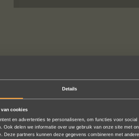
SUIVEZ-NOUS SUR LES MÉDIAS SOCIAUX
Details
 van cookies
ne besteld: de ring is subliem! Zoals altijd! Het maakt mijn verzameli
ent en advertenties te personaliseren, om functies voor social
e team hartelijk voor dit prachtige juweeltje, en ook voor jullie vriende
. Ook delen we informatie over uw gebruik van onze site met on
e. Deze partners kunnen deze gegevens combineren met andere i
onze gesprekken!