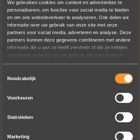
We gebruiken cookies om content en advertenties te
personaliseren, om functies voor social media te bieden
en om ons websiteverkeer te analyseren. Ook delen we
informatie over uw gebruik van onze site met onze
Sieraden online besteld: de ring is
partners voor social media, adverteren en analyse. Deze
subliem! Zoals altijd! Het maakt mijn
partners kunnen deze gegevens combineren met andere
verzameling compleet ??
informatie die u aan ze heeft verstrekt of die ze hebben
Ik dank het hele team hartelijk voor dit
verzameld op basis van uw gebruik van hun services.
prachtige juweeltje, en ook voor jullie
vriendelijkheid tijdens onze
Toestemmingsselectie
gesprekken!
Noodzakelijk
Nathalie Diaz Perez
Voorkeuren
Statistieken
Bekijk al onze reviews
Marketing