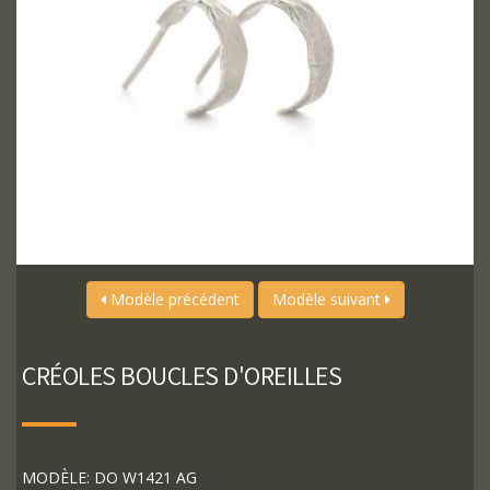
Modèle précédent
Modèle suivant
CRÉOLES BOUCLES D'OREILLES
MODÈLE: DO W1421 AG