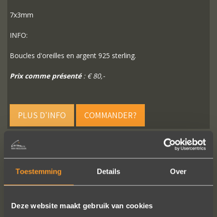
7x3mm
INFO:
Boucles d'oreilles en argent 925 sterling.
Prix comme présenté
: € 80,-
PLUS D'INFO
COMMANDER?
Toestemming
Details
Over
SUIVEZ-NOUS SUR LES MÉDIAS SOCIAUX
Deze website maakt gebruik van cookies