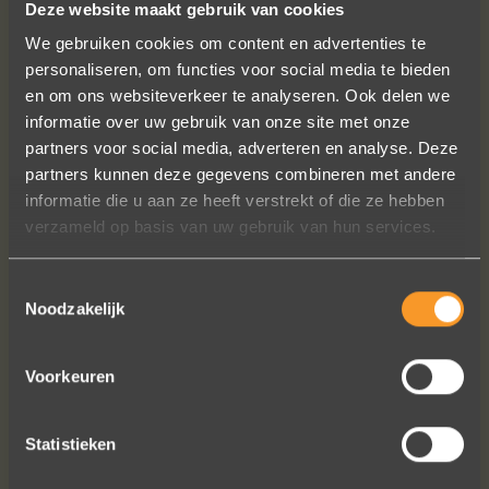
Deze website maakt gebruik van cookies
We gebruiken cookies om content en advertenties te
personaliseren, om functies voor social media te bieden
en om ons websiteverkeer te analyseren. Ook delen we
informatie over uw gebruik van onze site met onze
partners voor social media, adverteren en analyse. Deze
Heel blij met onze trouwringen! Ruime
partners kunnen deze gegevens combineren met andere
keuze en correcte prijzen! We werden
informatie die u aan ze heeft verstrekt of die ze hebben
steeds heel vriendelijk geholpen.
verzameld op basis van uw gebruik van hun services.
Naomi Ilsbroux
Toestemmingsselectie
Noodzakelijk
Voorkeuren
Statistieken