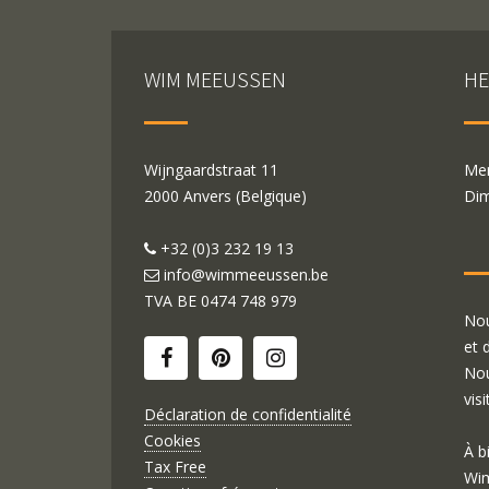
WIM MEEUSSEN
HE
Wijngaardstraat 11
Mer
2000 Anvers (Belgique)
Dim
+32 (0)3 232 19 13
info@wimmeeussen.be
TVA BE
0474 748 979
Nou
et 
Nou
visi
Déclaration de confidentialité
Cookies
À b
Tax Free
Wim