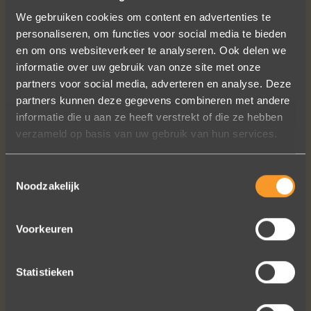
We gebruiken cookies om content en advertenties te
personaliseren, om functies voor social media te bieden
en om ons websiteverkeer te analyseren. Ook delen we
informatie over uw gebruik van onze site met onze
partners voor social media, adverteren en analyse. Deze
Wat een vakmanschap! De sierraden
partners kunnen deze gegevens combineren met andere
zijn gewoon prachtig en subtiel
informatie die u aan ze heeft verstrekt of die ze hebben
tegelijk. Héél veel waar voor je geld. In
verzameld op basis van uw gebruik van hun services.
het echt zijn ze eigenlijk mooier dan
op de foto's.
We bestelden online, maar er wordt
Toestemmingsselectie
Noodzakelijk
contact met je onderhouden alsof je
in de winkel staat.
Het is eigenlijk een feestje om bij Wim
Voorkeuren
Meeusen sierraden aan te schaffen!
Erik Koopmans
Statistieken