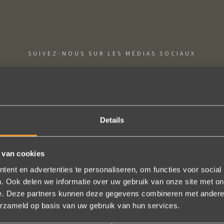
SUIVEZ-NOUS SUR LES MÉDIAS SOCIAUX
Details
ie uitkomt, de ringen zijn prachtig afgewerkt, perfecte kwaliteit. We zi
 van cookies
 en ze waren op tijd klaar. Kan niet anders zeggen dan AANRADER op 
ent en advertenties te personaliseren, om functies voor social
Ennio Drost
. Ook delen we informatie over uw gebruik van onze site met on
e. Deze partners kunnen deze gegevens combineren met andere i
erzameld op basis van uw gebruik van hun services.