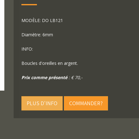
MODÈLE: DO LB121
Diamètre: 6mm
INFO:
Boucles d'oreilles en argent.
Prix comme présenté
: € 70,-
PLUS D'INFO
COMMANDER?