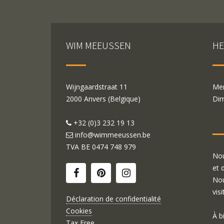
WIM MEEUSSEN
HE
Wijngaardstraat 11
Mer
2000 Anvers (Belgique)
Dim
+32 (0)3 232 19 13
info@wimmeeussen.be
TVA BE
0474 748 979
Nou
et 
Nou
visi
Déclaration de confidentialité
Cookies
À b
Tax Free