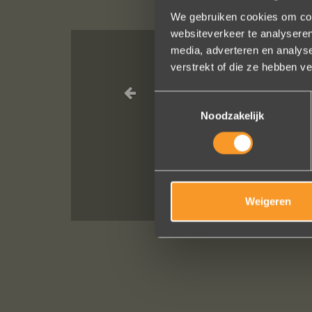
We gebruiken cookies om cont
websiteverkeer te analyseren
media, adverteren en analys
verstrekt of die ze hebben v
In de ban van
altijd zo vrie
Toestemmingsselectie
verstellen en 
Noodzakelijk
Weigeren