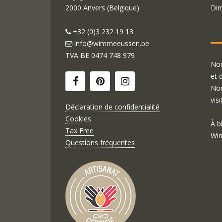
2000 Anvers (Belgique)
Dim
+32 (0)3 232 19 13
info@wimmeeussen.be
TVA BE
0474 748 979
Nou
et 
Nou
visi
Déclaration de confidentialité
Cookies
À b
Tax Free
Wim
Questions fréquentes