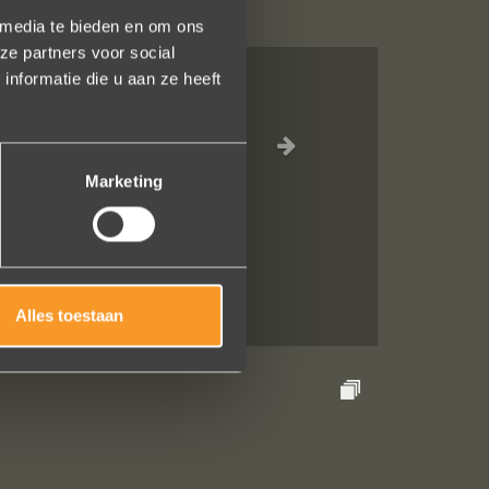
 media te bieden en om ons
ze partners voor social
nformatie die u aan ze heeft
e ontvangst is
 een ring laten
terend. U heeft
Marketing
Alles toestaan