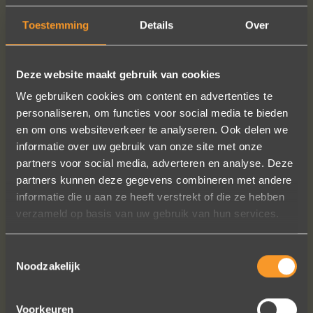
Toestemming
Details
Over
PLUS D'INFO
COMMANDER?
Deze website maakt gebruik van cookies
We gebruiken cookies om content en advertenties te
personaliseren, om functies voor social media te bieden
SUIVEZ-NOUS SUR LES MÉDIAS SOCIAUX
en om ons websiteverkeer te analyseren. Ook delen we
informatie over uw gebruik van onze site met onze
partners voor social media, adverteren en analyse. Deze
partners kunnen deze gegevens combineren met andere
informatie die u aan ze heeft verstrekt of die ze hebben
verzameld op basis van uw gebruik van hun services.
A+ voor ontwerp, klantenservice.
Toestemmingsselectie
Bedankt voor al je inspanningen en
Noodzakelijk
geduld toen we deze ringen
ontdekten. Ze zijn gewoonweg perfect
Voorkeuren
voor ons. We hebben ongeveer een