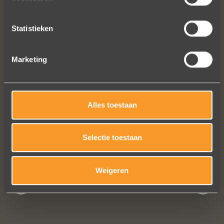
jaar lang online naar ringen gekeken,
we zijn naar veel winkels geweest en
Statistieken
niets voelde helemaal goed. Jouw
ontwerpen zijn uniek, goed gemaakt
en haalbaar.
Marketing
Jak Wonderly
Alles toestaan
Bekijk al onze reviews
Selectie toestaan
Weigeren