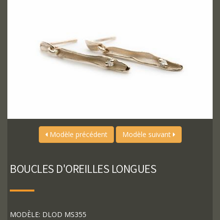
Modèle précédent
Modèle suivant
BOUCLES D'OREILLES LONGUES
MODÈLE: DLOD MS355