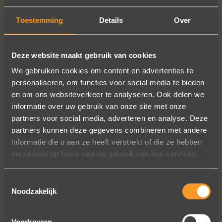
Toestemming
Details
Over
PLUS D'INFO
COMMANDER?
Deze website maakt gebruik van cookies
We gebruiken cookies om content en advertenties te
personaliseren, om functies voor social media te bieden
SUIVEZ-NOUS SUR LES MÉDIAS SOCIAUX
en om ons websiteverkeer te analyseren. Ook delen we
informatie over uw gebruik van onze site met onze
partners voor social media, adverteren en analyse. Deze
partners kunnen deze gegevens combineren met andere
informatie die u aan ze heeft verstrekt of die ze hebben
verzameld op basis van uw gebruik van hun services.
A+ voor ontwerp, klantenservice.
Toestemmingsselectie
Bedankt voor al je inspanningen en
Noodzakelijk
geduld toen we deze ringen
ontdekten. Ze zijn gewoonweg perfect
Voorkeuren