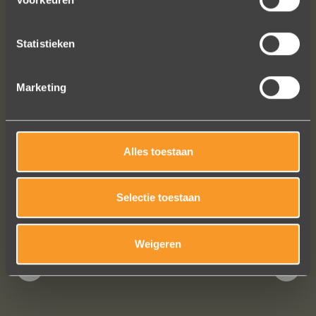
voor ons. We hebben ongeveer een
jaar lang online naar ringen gekeken,
we zijn naar veel winkels geweest en
Statistieken
niets voelde helemaal goed. Jouw
ontwerpen zijn uniek, goed gemaakt
Marketing
en haalbaar.
Jak Wonderly
Alles toestaan
Bekijk al onze reviews
Selectie toestaan
Weigeren