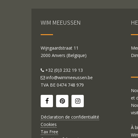
WIM MEEUSSEN
HE
Wijngaardstraat 11
Mer
2000 Anvers (Belgique)
Dim
+32 (0)3 232 19 13
info@wimmeeussen.be
TVA BE
0474 748 979
Nou
et 
Nou
visi
Déclaration de confidentialité
Cookies
À b
Tax Free
Wim