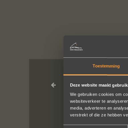
Toestemming
Wat een prac
service, punctu
Deze website maakt gebruik
van van de rin
We gebruiken cookies om cont
websiteverkeer te analyseren
media, adverteren en analys
verstrekt of die ze hebben v