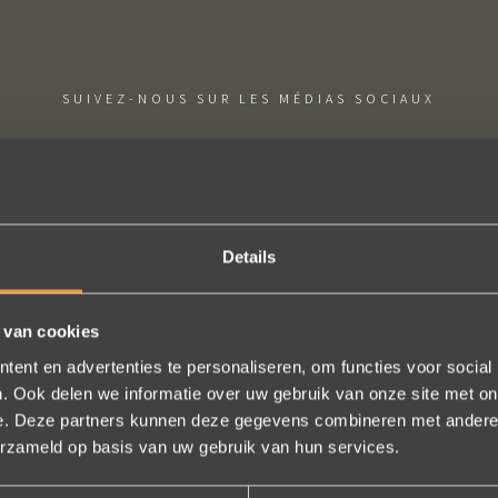
SUIVEZ-NOUS SUR LES MÉDIAS SOCIAUX
Details
htige ervaring ! Heel professioneel team, persoonlijk en warm ontha
eel in het uitvoeren van de bestelling, permanent contact per email t
 van cookies
gen (we wonen in het buitenland). Alles tip top en dat mag hoog en d
ent en advertenties te personaliseren, om functies voor social
. Ook delen we informatie over uw gebruik van onze site met on
worden.
e. Deze partners kunnen deze gegevens combineren met andere i
Brigitte Antoine Guiet
erzameld op basis van uw gebruik van hun services.
Bekijk al onze reviews