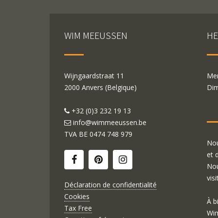
WIM MEEUSSEN
HE
Wijngaardstraat 11
Mer
2000 Anvers (Belgique)
Dim
+32 (0)3 232 19 13
info@wimmeeussen.be
TVA BE
0474 748 979
Nou
et 
Nou
visi
Déclaration de confidentialité
Cookies
À b
Tax Free
Wim