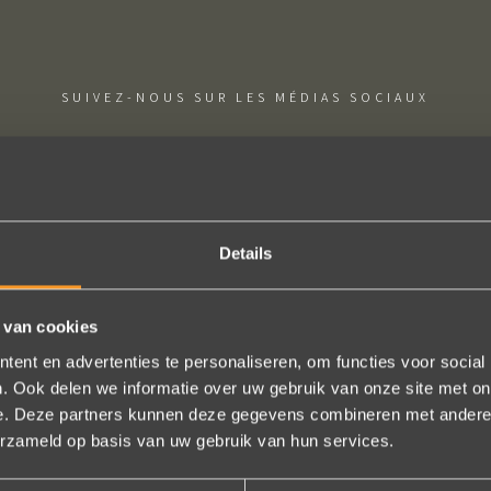
SUIVEZ-NOUS SUR LES MÉDIAS SOCIAUX
Details
ige sieraden! Na mn trouwring heb ik nu aan mn andere hand ook ee
trots als een pauw ben ik.
 van cookies
ent en advertenties te personaliseren, om functies voor social
Marijn Melis
. Ook delen we informatie over uw gebruik van onze site met on
e. Deze partners kunnen deze gegevens combineren met andere i
erzameld op basis van uw gebruik van hun services.
Bekijk al onze reviews