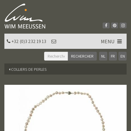
MENU
+32 (0)3 232 19 13
NL
FR
EN
COLLIERS DE PERLES