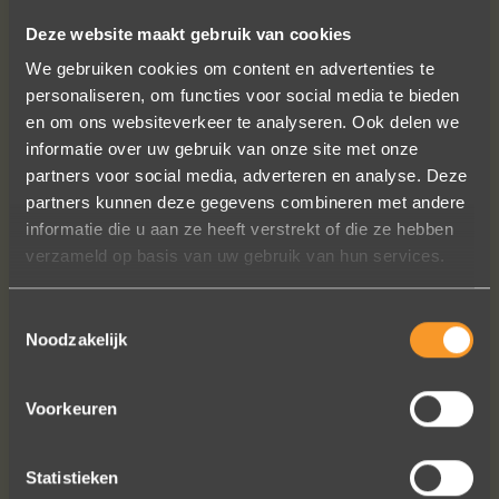
SUIVEZ-NOUS SUR LES MÉDIAS SOCIAUX
Deze website maakt gebruik van cookies
We gebruiken cookies om content en advertenties te
personaliseren, om functies voor social media te bieden
en om ons websiteverkeer te analyseren. Ook delen we
informatie over uw gebruik van onze site met onze
partners voor social media, adverteren en analyse. Deze
partners kunnen deze gegevens combineren met andere
Wat een prachtige sieraden! Na mn
informatie die u aan ze heeft verstrekt of die ze hebben
trouwring heb ik nu aan mn andere
verzameld op basis van uw gebruik van hun services.
hand ook een juweeltje. Zo trots als
een pauw ben ik.
Toestemmingsselectie
Marijn Melis
Noodzakelijk
Voorkeuren
Statistieken