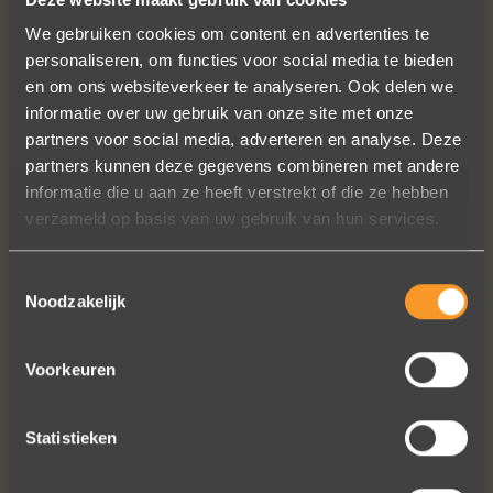
We gebruiken cookies om content en advertenties te
personaliseren, om functies voor social media te bieden
en om ons websiteverkeer te analyseren. Ook delen we
informatie over uw gebruik van onze site met onze
partners voor social media, adverteren en analyse. Deze
Wat een prachtige ervaring ! Heel
partners kunnen deze gegevens combineren met andere
professioneel team, persoonlijk en
informatie die u aan ze heeft verstrekt of die ze hebben
warm onthaal, verzorgde service,
verzameld op basis van uw gebruik van hun services.
punctueel in het uitvoeren van de
bestelling, permanent contact per
Toestemmingsselectie
email tot het versturen van van de
Noodzakelijk
ringen (we wonen in het buitenland).
Alles tip top en dat mag hoog en
duidelijk gezegd worden.
Voorkeuren
Brigitte Antoine Guiet
Statistieken