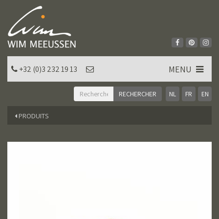
MENU
+32 (0)3 232 19 13
NL
FR
EN
PRODUITS