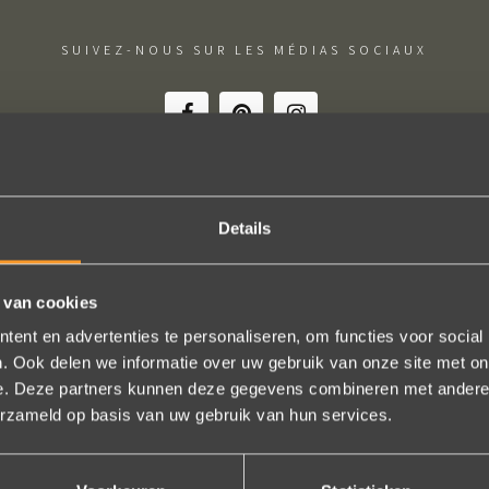
SUIVEZ-NOUS SUR LES MÉDIAS SOCIAUX
Details
htige ervaring ! Heel professioneel team, persoonlijk en warm ontha
eel in het uitvoeren van de bestelling, permanent contact per email t
 van cookies
gen (we wonen in het buitenland). Alles tip top en dat mag hoog en d
ent en advertenties te personaliseren, om functies voor social
worden.
. Ook delen we informatie over uw gebruik van onze site met on
Brigitte Antoine Guiet
e. Deze partners kunnen deze gegevens combineren met andere i
erzameld op basis van uw gebruik van hun services.
Bekijk al onze reviews