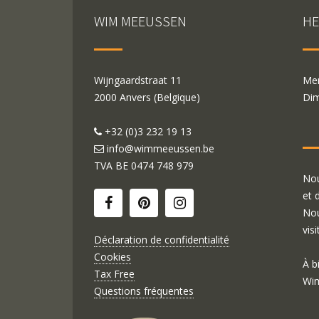
WIM MEEUSSEN
HE
Wijngaardstraat 11
Mer
2000 Anvers (Belgique)
Dim
+32 (0)3 232 19 13
info@wimmeeussen.be
TVA BE
0474 748 979
Nou
et 
Nou
visi
Déclaration de confidentialité
Cookies
À b
Tax Free
Wim
Questions fréquentes