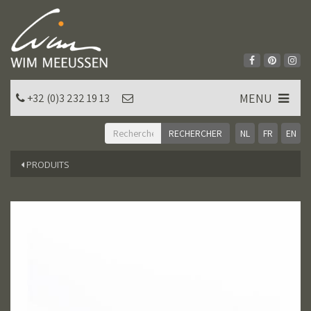
MENU
+32 (0)3 232 19 13
NL
FR
EN
PRODUITS