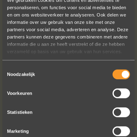
We gebruiken cookies om content en advertenties te
personaliseren, om functies voor social media te bieden
en om ons websiteverkeer te analyseren. Ook delen we
informatie over uw gebruik van onze site met onze
Wat een vakmanschap! De sierraden
partners voor social media, adverteren en analyse. Deze
zijn gewoon prachtig en subtiel
partners kunnen deze gegevens combineren met andere
tegelijk. Héél veel waar voor je geld. In
informatie die u aan ze heeft verstrekt of die ze hebben
het echt zijn ze eigenlijk mooier dan
verzameld op basis van uw gebruik van hun services.
op de foto's.
We bestelden online, maar er wordt
contact met je onderhouden alsof je
Toestemmingsselectie
in de winkel staat.
Noodzakelijk
Het is eigenlijk een feestje om bij Wim
Meeusen sierraden aan te schaffen!
Voorkeuren
Erik Koopmans
Statistieken
Bekijk al onze reviews
Marketing