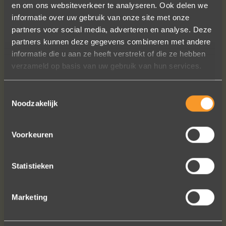
en om ons websiteverkeer te analyseren. Ook delen we
professioneel team, persoonlijk en
informatie over uw gebruik van onze site met onze
warm onthaal, verzorgde service,
partners voor social media, adverteren en analyse. Deze
punctueel in het uitvoeren van de
partners kunnen deze gegevens combineren met andere
bestelling, permanent contact per
informatie die u aan ze heeft verstrekt of die ze hebben
email tot het versturen van van de
verzameld op basis van uw gebruik van hun services.
ringen (we wonen in het buitenland).
Alles tip top en dat mag hoog en
Toestemmingsselectie
duidelijk gezegd worden.
Noodzakelijk
Brigitte Antoine Guiet
Voorkeuren
Statistieken
Bekijk al onze reviews
Marketing