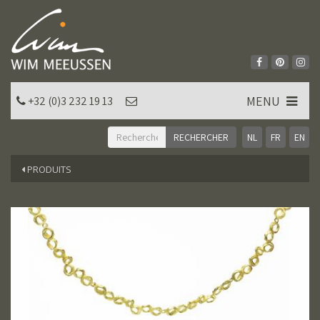
MENU
+32 (0)3 232 19 13
NL
FR
EN
PRODUITS